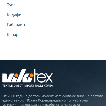
Туил
Кадифе
Габардин
Кенар
От 2000 година до този момент извършваме внос на платове
единствено от Южна Корея,предимно полиестерни
материи, подходящи за изработката на дамска