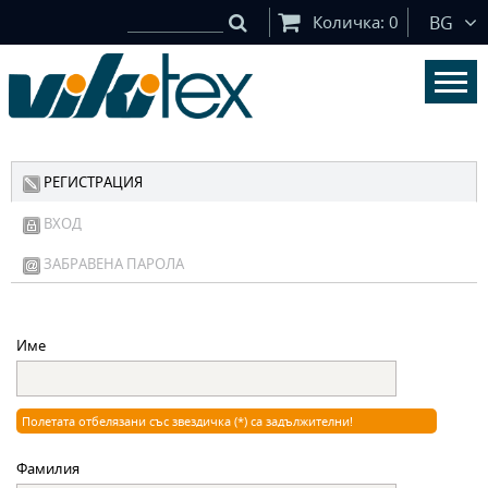
Количка:
0
BG
РЕГИСТРАЦИЯ
ВХОД
ЗАБРАВЕНА ПАРОЛА
Име
Полетата отбелязани със звездичка (*) са задължителни!
Фамилия