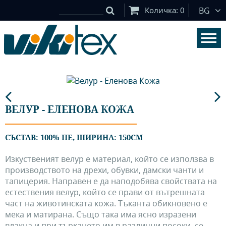
Количка:
0
BG
ВЕЛУР - ЕЛЕНОВА КОЖА
СЪСТАВ: 100% ПЕ, ШИРИНА: 150СМ
Изкуственият велур е материал, който се използва в
производството на дрехи, обувки, дамски чанти и
тапицерия. Направен е да наподобява свойствата на
естествения велур, който се прави от вътрешната
част на животинската кожа. Тъканта обикновено е
мека и матирана. Също така има ясно изразени
влакна и при търкането им в различни посоки, се