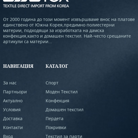
От 2000 година до този момент извършваме внос на платове
единствено от Южна Корея,предимно полиестерни
материи, подходящи за изработката на дамска
конфекция,както и домашен текстил. Най-често срещаните
артикули са материи...
НАВИГАЦИЯ
КАТАЛОГ
За нас
Спорт
Партньори
Моден Текстил
Актуално
Конфекция
Условия
Домашен текстил
Доставка
Пердета
Контакти
Покривки
Вход
Текстил за парти