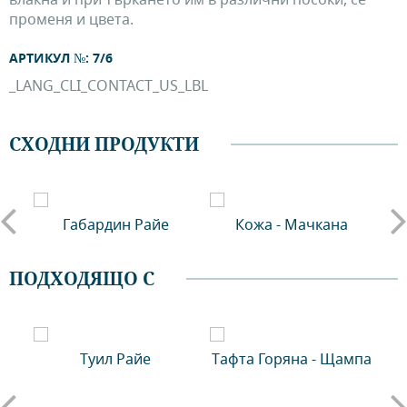
променя и цвета.
АРТИКУЛ №: 7/6
_LANG_CLI_CONTACT_US_LBL
СХОДНИ ПРОДУКТИ
Габардин Райе
Кожа - Мачкана
С
ПОДХОДЯЩО С
Туил Райе
Тафта Горяна - Щампа