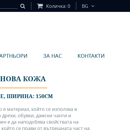
Количка:
0
BG
АРТНЬОРИ
ЗА НАС
КОНТАКТИ
ЛЕНОВА КОЖА
ПЕ, ШИРИНА: 150СМ
 е материал, който се използва в
 дрехи, обувки, дамски чанти и
ен е да наподобява свойствата на
, който се прави от вътрешната част на