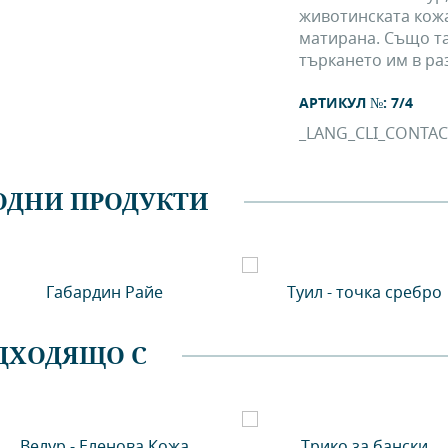
животинската кожа
матирана. Също та
търкането им в ра
АРТИКУЛ №: 7/4
_LANG_CLI_CONTAC
ОДНИ ПРОДУКТИ
Габардин Райе
Туил - точка сребро
ДХОДЯЩО С
Велур - Еленова Кожа
Трико за бански