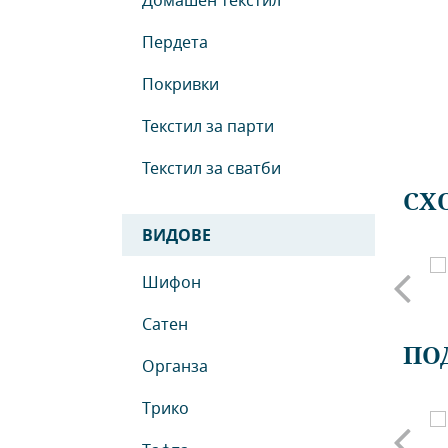
Домашен текстил
Пердета
Покривки
Текстил за парти
Текстил за сватби
СХ
ВИДОВЕ
Шифон
Хастар
Туил - сатен каре
Сатен
ПО
Органза
Трико
ганза с лен
Органза с лен