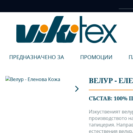
ПРЕДНАЗНАЧЕНО ЗА
ПРОМОЦИИ
П
ВЕЛУР - Е
СЪСТАВ: 100% 
Изкуственият велур
производството на
тапицерия. Направ
естествения велур