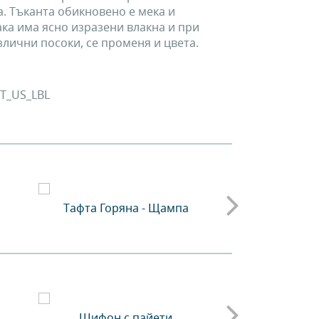
. Тъканта обикновено е мека и
ка има ясно изразени влакна и при
злични посоки, се променя и цвета.
T_US_LBL
Тафта Горяна - Щампа
Велур -
Шифон с пайети
Спандек