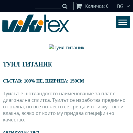
Количка:
0
BG
ТУИЛ ТИТАНИК
СЪСТАВ: 100% ПЕ, ШИРИНА: 150СМ
Туилът е шотландското наименование за плат с
диагонална сплитка. Туилът се изработва предимно
от вълна, но все по-често се среща и от изкуствени
влакна, всяко от които му придава специфично
качество.
АРТИКУЛ №: 29/2