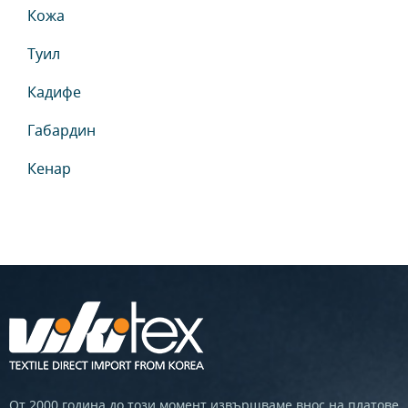
Кожа
Туил
Кадифе
Габардин
Кенар
От 2000 година до този момент извършваме внос на платове