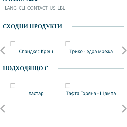
_LANG_CLI_CONTACT_US_LBL
СХОДНИ ПРОДУКТИ
кт
Спандкес Креш
Трико - едра мрежа
ПОДХОДЯЩО С
Хастар
Тафта Горяна - Щампа