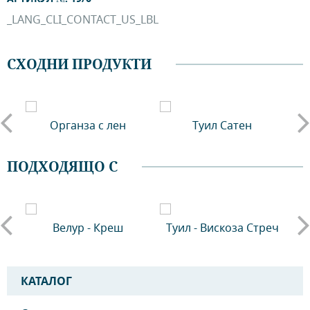
_LANG_CLI_CONTACT_US_LBL
СХОДНИ ПРОДУКТИ
Органза с лен
Туил Сатен
Т
ПОДХОДЯЩО С
Велур - Креш
Туил - Вискоза Стреч
КАТАЛОГ