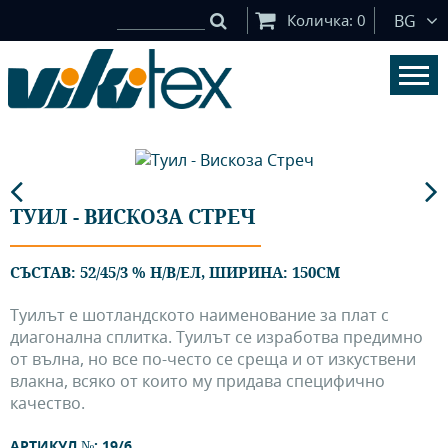
Количка:
0
BG
ТУИЛ - ВИСКОЗА СТРЕЧ
СЪСТАВ: 52/45/3 % Н/В/ЕЛ, ШИРИНА: 150СМ
Туилът е шотландското наименование за плат с
диагонална сплитка. Туилът се изработва предимно
от вълна, но все по-често се среща и от изкуствени
влакна, всяко от които му придава специфично
качество.
АРТИКУЛ №: 19/6