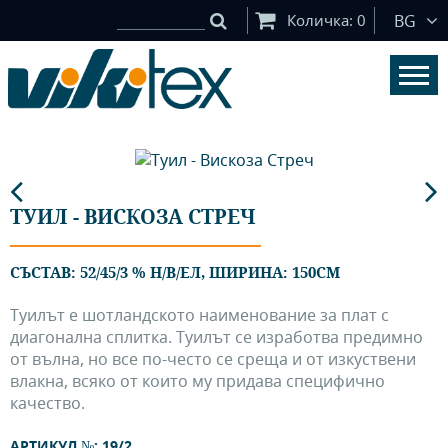
Количка:
0
BG
ТУИЛ - ВИСКОЗА СТРЕЧ
СЪСТАВ: 52/45/3 % Н/В/ЕЛ, ШИРИНА: 150СМ
Туилът е шотландското наименование за плат с
диагонална сплитка. Туилът се изработва предимно
от вълна, но все по-често се среща и от изкуствени
влакна, всяко от които му придава специфично
качество.
АРТИКУЛ №: 19/2