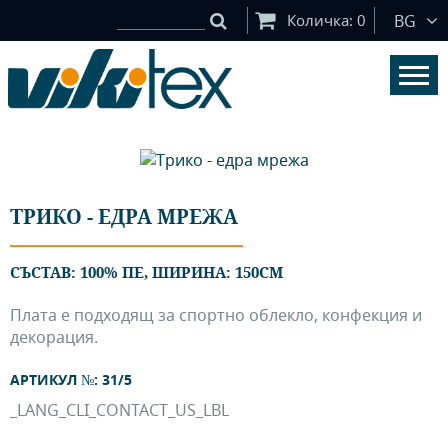
Количка:
0
BG
ТРИКО - ЕДРА МРЕЖА
СЪСТАВ: 100% ПЕ, ШИРИНА: 150СМ
​Плата е подходящ за спортно облекло, конфекция и
декорация.
АРТИКУЛ №: 31/5
_LANG_CLI_CONTACT_US_LBL