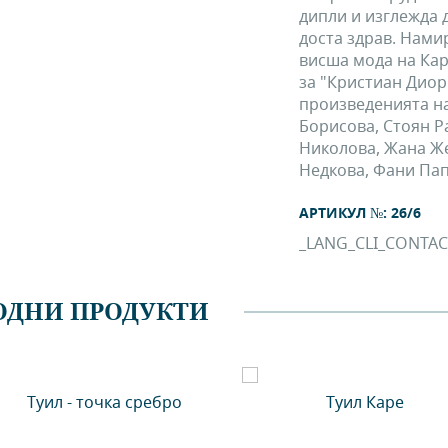
дипли и изглежда д
доста здрав. Нами
висша мода на Кар
за "Кристиан Диор"
произведенията н
Борисова, Стоян Р
Николова, Жана Же
Недкова, Фани Пап
АРТИКУЛ №: 26/6
_LANG_CLI_CONTAC
ОДНИ ПРОДУКТИ
Туил - точка сребро
Туил Каре