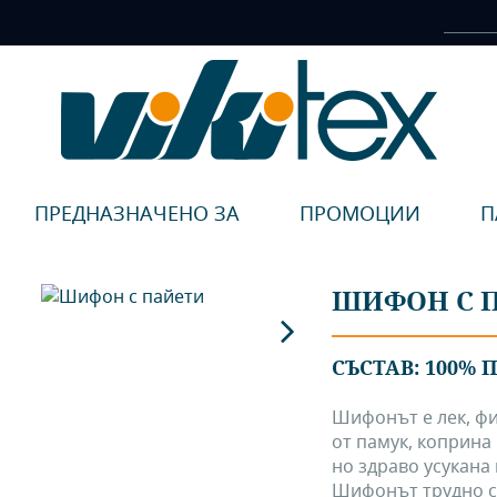
ПРЕДНАЗНАЧЕНО ЗА
ПРОМОЦИИ
П
ШИФОН С 
СЪСТАВ: 100% 
Шифонът е лек, фи
от памук, коприна 
но здраво усукана
Шифонът трудно се