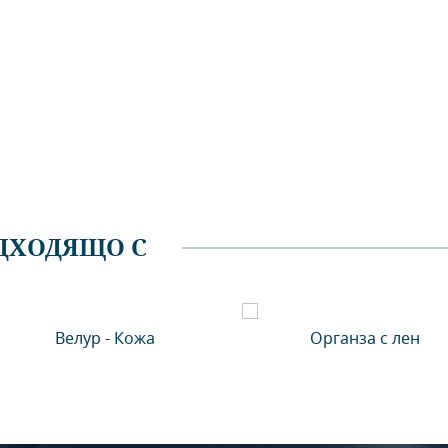
ДХОДЯЩО С
Велур - Кожа
Органза с лен