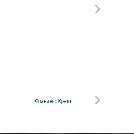
Шифон
Спандекс Креш
Органза