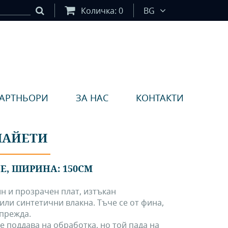
Количка:
0
BG
АРТНЬОРИ
ЗА НАС
КОНТАКТИ
ПАЙЕТИ
ПЕ, ШИРИНА: 150СМ
н и прозрачен плат, изтъкан
или синтетични влакна. Тъче се от фина,
 прежда.
 поддава на обработка, но той пада на