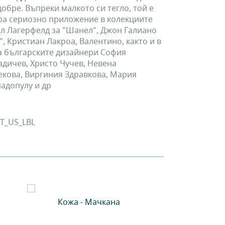
обре. Въпреки малкото си тегло, той е
ра сериозно приложение в колекциите
л Лагерфелд за "Шанел", Джон Галиано
, Кристиан Лакроа, Валентино, както и в
а българските дизайнери София
адичев, Христо Чучев, Невена
кова, Виргиния Здравкова, Мария
адопулу и др
T_US_LBL
Кожа - Мачкана