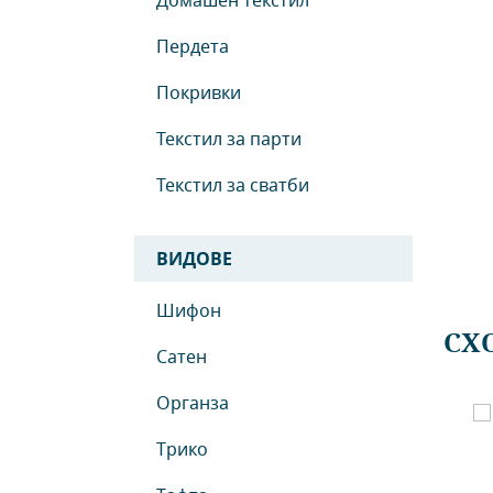
Домашен текстил
Пердета
Покривки
Текстил за парти
Текстил за сватби
ВИДОВЕ
Шифон
СХ
Сатен
Органза
 - сатен каре
Велур - Еленова Кожа
Трико