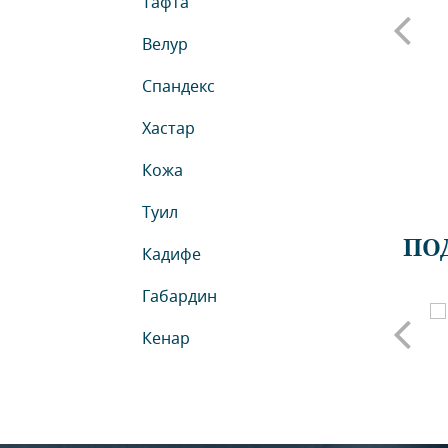
Тафта
Велур
Спандекс
Хастар
Кожа
Туил
ПО
Кадифе
Габардин
ганза с лен
Кенар
Тафта Горяна - Щампа